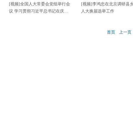
[视频]全国人大常委会党组举行会
[视频]李鸿忠在北京调研县
议 学习贯彻习近平总书记在庆祝
人大换届选举工作
中国共产党成立105周年大会上的
重要讲话精神和习近平党建思想
首页
上一页
赵乐际主持并讲话